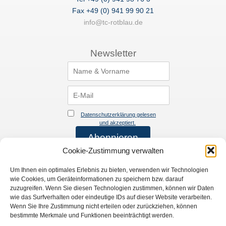
Fax +49 (0) 941 99 90 21
info@tc-rotblau.de
Newsletter
Datenschutzerklärung gelesen
und akzeptiert.
Cookie-Zustimmung verwalten
Verein
Rechtliches
Startseite
Impressum
Um Ihnen ein optimales Erlebnis zu bieten, verwenden wir Technologien
wie Cookies, um Geräteinformationen zu speichern bzw. darauf
Verein
Datenschutzerklärung
zuzugreifen. Wenn Sie diesen Technologien zustimmen, können wir Daten
Training
wie das Surfverhalten oder eindeutige IDs auf dieser Website verarbeiten.
Links
Wenn Sie Ihre Zustimmung nicht erteilen oder zurückziehen, können
News
bestimmte Merkmale und Funktionen beeinträchtigt werden.
Mannschaften & Ergebnisse
Events