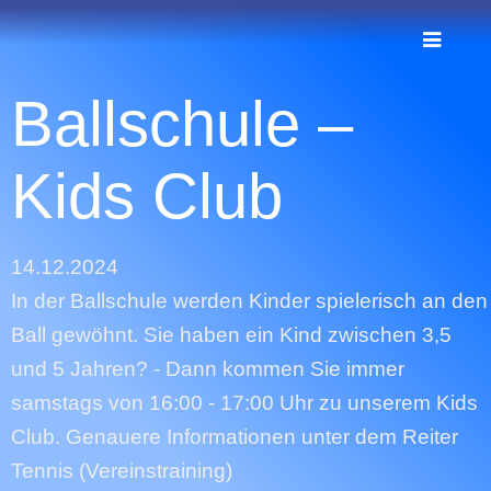
Ballschule –
Kids Club
14.12.2024
In der Ballschule werden Kinder spielerisch an den
Ball gewöhnt. Sie haben ein Kind zwischen 3,5
und 5 Jahren? - Dann kommen Sie immer
samstags von 16:00 - 17:00 Uhr zu unserem Kids
Club. Genauere Informationen unter dem Reiter
Tennis (Vereinstraining)